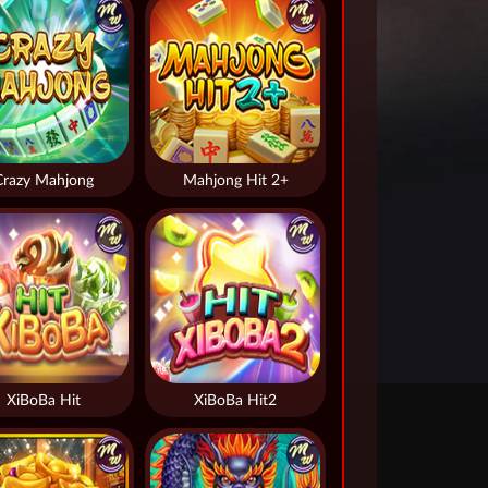
Crazy Mahjong
Mahjong Hit 2+
XiBoBa Hit
XiBoBa Hit2