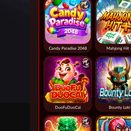
Candy Paradise 2048
Mahjong Hit 
DuoFuDuoCai
Bounty Loki