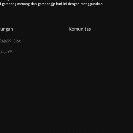
ransi gampang menang dan gampangjp hari ini dengan menggunakan
ungan
Komunitas
Raja99_Slot
_raja99