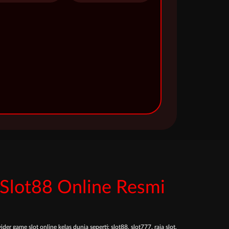
 Slot88 Online Resmi
 game slot online kelas dunia seperti: slot88, slot777, raja slot,