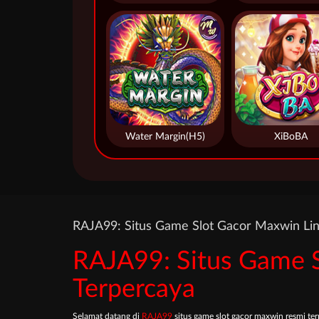
Water Margin(H5)
XiBoBA
RAJA99: Situs Game Slot Gacor Maxwin Lin
RAJA99: Situs Game S
Terpercaya
Selamat datang di
RAJA99
situs game slot gacor maxwin resmi terp