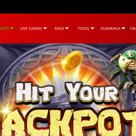
SLOTS
LIVE CASINO
RACE
TOGEL
OLAHRAGA
CR