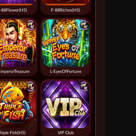
-88Flower(H5)
F-88Riches(H5)
EmperorTreasure
L-EyesOfFortune
Triple Fish(H5)
VIP Club