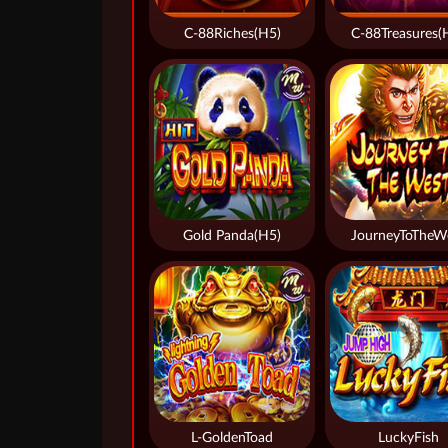
C-88Riches(H5)
C-88Treasures(
Gold Panda(H5)
JourneyToTheW
L-GoldenToad
LuckyFish