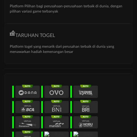
Platform Pilihan bagi perusahaan-perusahaan terbaik di dunia, dengan
pilihan variasi game terbanyak
TARUHAN TOGEL
Platform togel yang menarik dari perusahan terbaik di dunia yang
menawarkan hadiah kemenangan besar