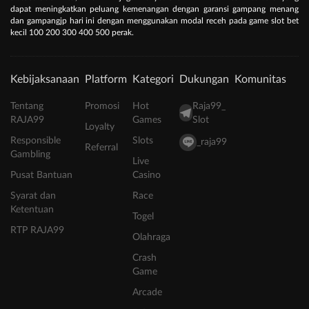
dapat meningkatkan peluang kemenangan dengan garansi gampang menang
dan gampangjp hari ini dengan menggunakan modal receh pada game slot bet
kecil 100 200 300 400 500 perak.
Kebijaksanaan
Platform
Kategori
Dukungan
Komunitas
Tentang
Promosi
Hot
Raja99_
RAJA99
Games
Slot
Loyalty
Responsible
Slots
_raja99
Referral
Gambling
Live
Pusat Bantuan
Casino
Syarat dan
Race
Ketentuan
Togel
RTP RAJA99
Olahraga
Crash
Game
Arcade