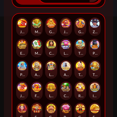
Jalapeno
MahJong Gold 2
Golden Maitreya Buddha
Jalapeno 2
Golden Fuwa
Zorro
Emperor Auspicious
Mahjong Infinity
Cleopatra
Lucky Wheel Deluxe
The King Of Olympus
Pirate Attack
Poseidon
Almighty Zeus
Lucky Wheel
Arctic King
Taichi Boy
Three Kings
Jalapeno Burst
Fever 777
Legend of Aztec
Caribbean Treasure
Royale Expedition
Ice Age Mammoths