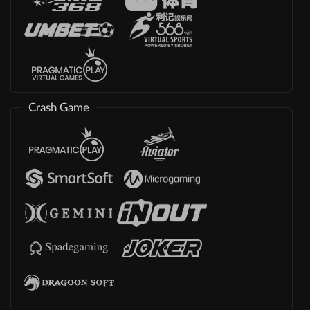
Crash Game