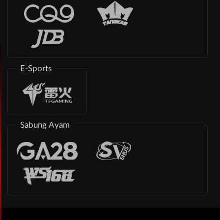
E-Sports
Sabung Ayam