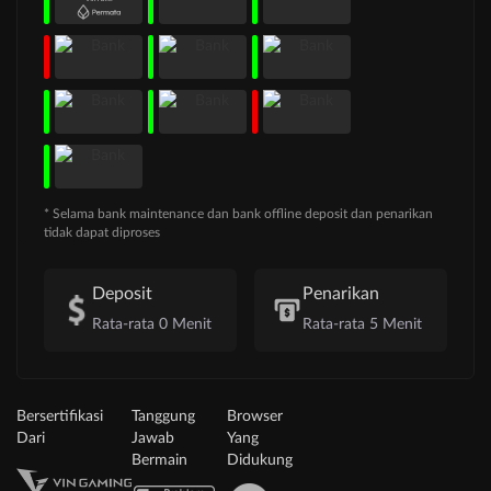
* Selama bank maintenance dan bank offline deposit dan penarikan
tidak dapat diproses
Deposit
Penarikan
Rata-rata 0 Menit
Rata-rata 5 Menit
Bersertifikasi
Tanggung
Browser
Dari
Jawab
Yang
Bermain
Didukung