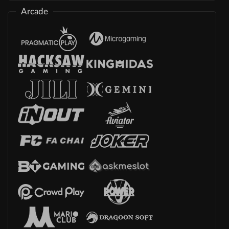
Arcade