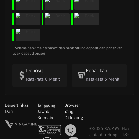
* Selama bank maintenance dan bank offline deposit dan penarikan
tidak dapat diproses
Deposit
Penarikan
Rata-rata 0 Menit
Rata-rata 5 Menit
Bersertifikasi
Tanggung
Browser
Dari
Jawab
Yang
Bermain
Didukung
©2026 RAJA99. Hak
cipta dilindungi | 18+