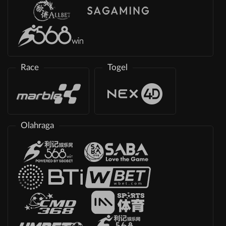
Race
Togel
Olahraga