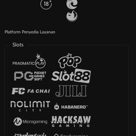
Platform Penyedia Layanan
Slots