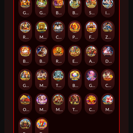
Greatest Circus
Golf
Buffalo Burst
Bust Treasury
Stone Hominid
Immortal Heroes
Roman
Maya King
Chicken Dinner
Phoenix
Fushen Coming
ZHAO YUN
Bonus Cat
Bengal Tiger
Rich Now
Egypt Dynasty
Arab
Dracula
Golden Eye
Muay Thai
Tiger Lord
Booming Gems
Get High
Chef Lady
Ore Power
More Beauties
Monkey King
T-Rex
Coin Rat
Midas Touch