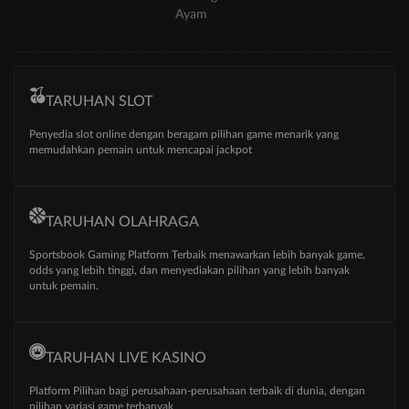
Ayam
TARUHAN SLOT
Penyedia slot online dengan beragam pilihan game menarik yang
memudahkan pemain untuk mencapai jackpot
TARUHAN OLAHRAGA
Sportsbook Gaming Platform Terbaik menawarkan lebih banyak game,
odds yang lebih tinggi, dan menyediakan pilihan yang lebih banyak
untuk pemain.
TARUHAN LIVE KASINO
Platform Pilihan bagi perusahaan-perusahaan terbaik di dunia, dengan
pilihan variasi game terbanyak