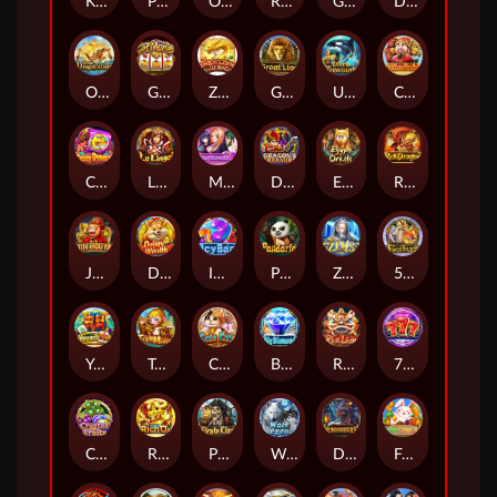
King's Sword
Party Night
Overlord & Concubine
Roll in Money
Grand Sheriff
Diamond Mogul
Over Dragon's Gate
Get Money
Zhen Long Ju Bao
Great Lion
Ultra Treasure
Caishen Coming
Candy Dynasty
LU LING QI
Many Beauties
Dragon's Treasure
Egypt Oracle
Rich Dragon
JIN HOU YE
Doggy Wealth
Icy Bar
Pandaria
Zeus
5 God Beast
You Will Win
Triple Monkey
Coin Cat
Big Diamond
Rich Lion
777
Crystal Fruits
Rich Ox
Pirate King
Wolf Legend
Dragonburst
Farm Family