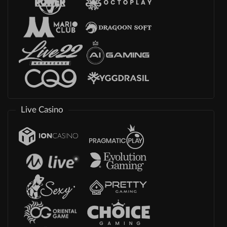
Live Casino