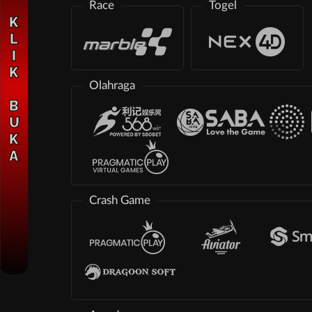
Race
Togel
KLIK BUKA
Olahraga
Crash Game