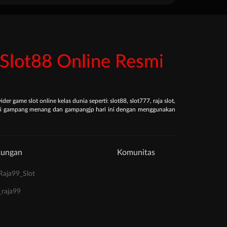
 Slot88 Online Resmi
 game slot online kelas dunia seperti: slot88, slot777, raja slot,
ransi gampang menang dan gampangjp hari ini dengan menggunakan
ungan
Komunitas
Raja99_Slot
_raja99