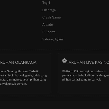
Togel
Olahraga
Crash Game
Arcade
E-Sports
Sabung Ayam
ARUHAN OLAHRAGA
TARUHAN LIVE KASIN
book Gaming Platform Terbaik
Platform Pilihan bagi perusahaan-
rkan lebih banyak game, odds yang
perusahaan terbaik di dunia, dengan
tinggi, dan menyediakan pilihan yang
pilihan variasi game terbanyak
banyak untuk pemain.