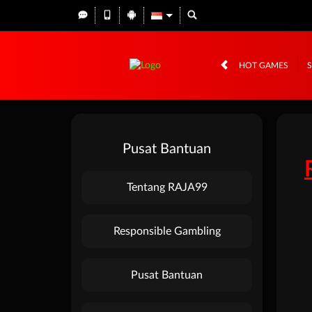
HOT GAMES
Pusat Bantuan
Tentang RAJA99
Responsible Gambling
Pusat Bantuan