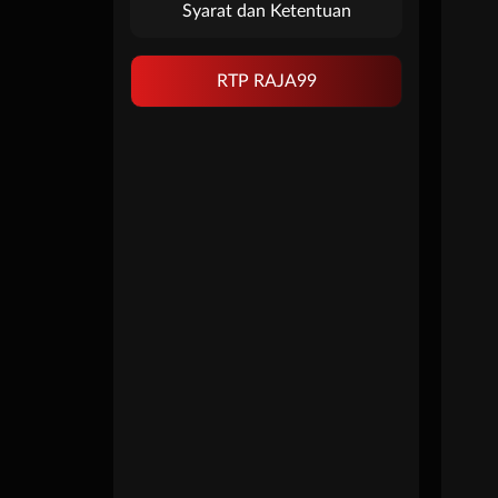
Syarat dan Ketentuan
RTP RAJA99