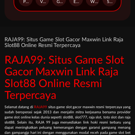
Plinko
Video Poker
Gold Rush: Boomers
Egypt Hilo
Wheel
Steampunk 2
RAJA99: Situs Game Slot Gacor Maxwin Link Raja
Slot88 Online Resmi Terpercaya
RAJA99: Situs Game Slot
Gacor Maxwin Link Raja
Slot88 Online Resmi
Terpercaya
Selamat datang di
RAJA99
situs game slot gacor maxwin resmi terpercaya yang
sudah beroperasi sejak 2013 dan menjalin mitra kerjasama bersama provider
game slot online kelas dunia seperti: slot88, slot777, raja slot, toto slot dan raja
slot88. Selain itu, RAJA 99 juga menyediakan link hoki resmi terbaru yang
dapat meningkatkan peluang kemenangan dengan garansi gampang menang
dan gampangjp hari ini dengan menggunakan modal receh pada game slot bet