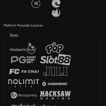
Platform Penyedia Layanan
Slots