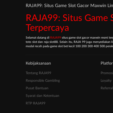
RAJA99: Situs Game Slot Gacor Maxwin Lin
RAJA99: Situs Game S
Terpercaya
Selamat datang di
RAJA99
situs game slot gacor maxwin resmi terp
toto slot dan raja slot88. Selain itu, RAJA 99 juga menyediak
modal receh pada game slot bet kecil 100 200 300 400 500 perak
Kebijaksanaan
Platfo
Tentang RAJA99
Promos
Responsible Gambling
Loyalty
Pusat Bantuan
Referral
Syarat dan Ketentuan
RTP RAJA99