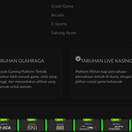
Crash Game
Arcade
E-Sports
Sabung Ayam
ARUHAN OLAHRAGA
TARUHAN LIVE KASIN
book Gaming Platform Terbaik
Platform Pilihan bagi perusahaan-
rkan lebih banyak game, odds yang
perusahaan terbaik di dunia, dengan
tinggi, dan menyediakan pilihan yang
pilihan variasi game terbanyak
banyak untuk pemain.