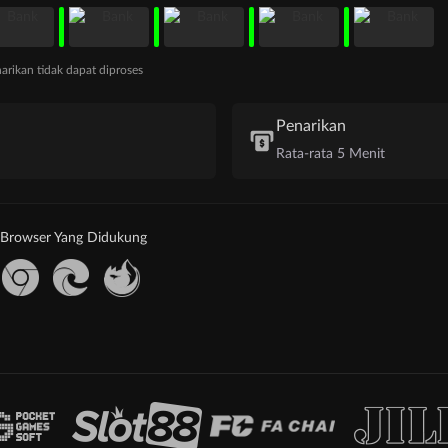
arikan tidak dapat diproses
Penarikan
Rata-rata 5 Menit
Browser Yang Didukung