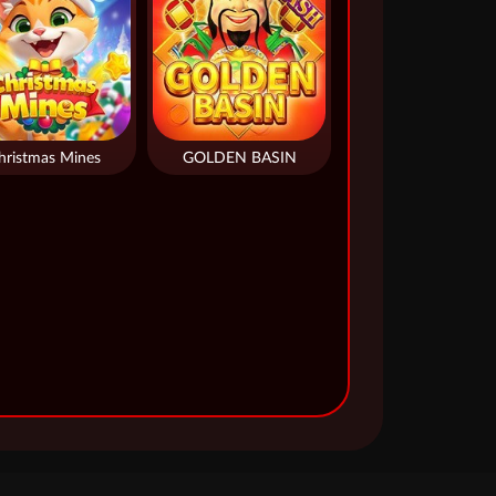
hristmas Mines
GOLDEN BASIN