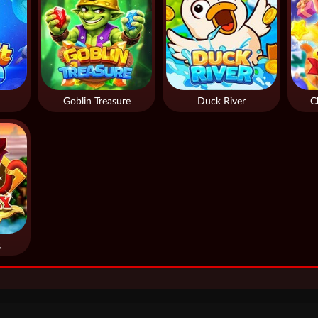
h
Goblin Treasure
Duck River
C
g