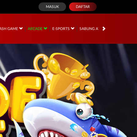
MASUK
DAFTAR
PROMOSI
ASH GAME
ARCADE
E-SPORTS
SABUNG AYAM