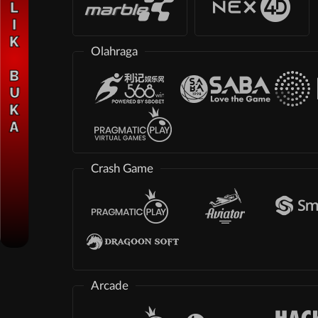
KLIK BUKA
Olahraga
Crash Game
Arcade